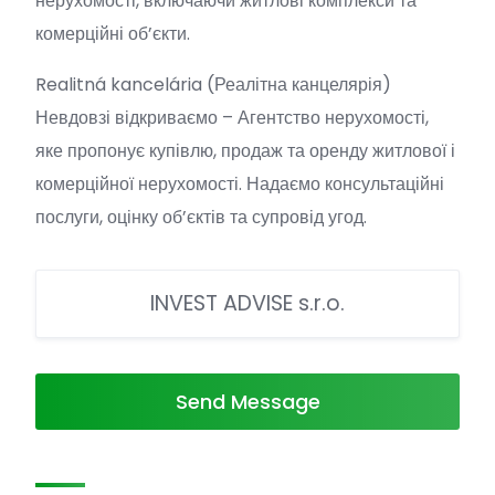
нерухомості, включаючи житлові комплекси та
комерційні об’єкти.
Realitná kancelária (Реалітна канцелярія)
Невдовзі відкриваємо – Агентство нерухомості,
яке пропонує купівлю, продаж та оренду житлової і
комерційної нерухомості. Надаємо консультаційні
послуги, оцінку об’єктів та супровід угод.
INVEST ADVISE s.r.o.
Send Message